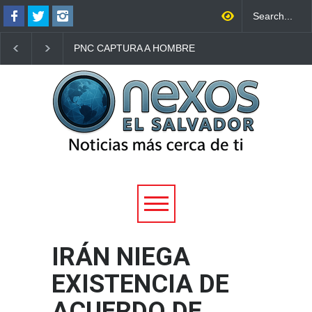
PNC CAPTURA A HOMBRE
EE. UU. BUSCA
ACUSADO DE PRESUNTA
LOCALIZAR A MIGR
AGRESIÓN SEXUAL
DEPORTADOS PARA
CONTRA UNA MUJER
COBRAR MULTAS
ADULTA MAYOR EN
MIGRATORIAS
CUSCATLÁN SUR
PENDIENTES
IRÁN NIEGA
EXISTENCIA DE
ACUERDO DE