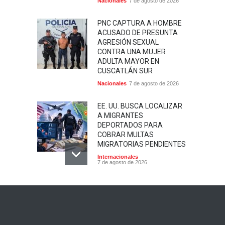
Nacionales
7 de agosto de 2026
PNC CAPTURA A HOMBRE
ACUSADO DE PRESUNTA
AGRESIÓN SEXUAL
CONTRA UNA MUJER
ADULTA MAYOR EN
CUSCATLÁN SUR
Nacionales
7 de agosto de 2026
EE. UU. BUSCA LOCALIZAR
A MIGRANTES
DEPORTADOS PARA
COBRAR MULTAS
MIGRATORIAS PENDIENTES
Internacionales
7 de agosto de 2026
TRUMP FIRMA NUEVA
ORDEN EJECUTIVA PARA
INTENTAR LIMITAR LA
CIUDADANÍA POR
NACIMIENTO EN CASOS