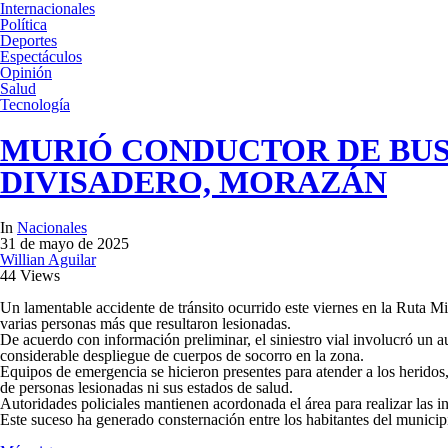
Internacionales
Política
Deportes
Espectáculos
Opinión
Salud
Tecnología
MURIÓ CONDUCTOR DE BUS 
DIVISADERO, MORAZÁN
In
Nacionales
31 de mayo de 2025
Willian Aguilar
44 Views
Un lamentable accidente de tránsito ocurrido este viernes en la Ruta M
varias personas más que resultaron lesionadas.
De acuerdo con información preliminar, el siniestro vial involucró un a
considerable despliegue de cuerpos de socorro en la zona.
Equipos de emergencia se hicieron presentes para atender a los heridos
de personas lesionadas ni sus estados de salud.
Autoridades policiales mantienen acordonada el área para realizar las i
Este suceso ha generado consternación entre los habitantes del municipi