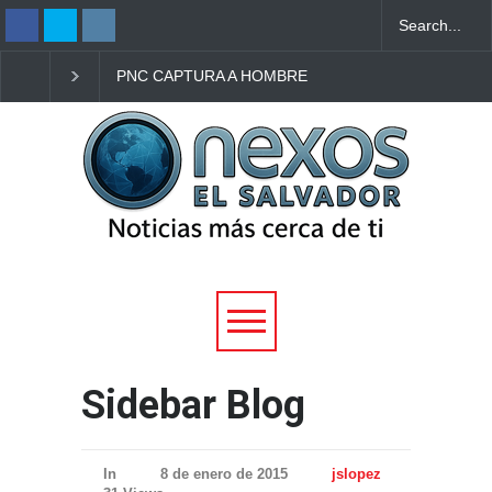
PNC CAPTURA A HOMBRE
PNC CAPTURA A HO
ACUSADO DE
CON PORCIONES DE
ACUCHILLAR A OTRO EN
METANFETAMINA EN
CANDELARIA, CUSCATLÁN
COLÓN, LA LIBERTA
SUR
OESTE
Sidebar Blog
In
8 de enero de 2015
jslopez