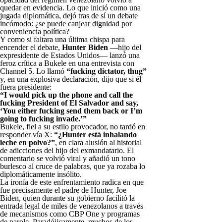
quedar en evidencia. Lo que inició como una
jugada diplomática, dejó tras de sí un debate
incómodo: ¿se puede canjear dignidad por
conveniencia política?
Y como si faltara una última chispa para
encender el debate,
Hunter Biden
—hijo del
expresidente de Estados Unidos— lanzó una
feroz crítica a Bukele en una entrevista con
Channel 5. Lo llamó
“fucking dictator, thug”
y, en una explosiva declaración, dijo que si él
fuera presidente:
“I would pick up the phone and call the
fucking President of El Salvador and say,
‘You either fucking send them back or I’m
going to fucking invade.’”
Bukele, fiel a su estilo provocador, no tardó en
responder vía X:
“¿Hunter está inhalando
leche en polvo?”
, en clara alusión al historial
de adicciones del hijo del exmandatario. El
comentario se volvió viral y añadió un tono
burlesco al cruce de palabras, que ya rozaba lo
diplomáticamente insólito.
La ironía de este enfrentamiento radica en que
fue precisamente el padre de Hunter, Joe
Biden, quien durante su gobierno facilitó la
entrada legal de miles de venezolanos a través
de mecanismos como CBP One y programas
de parole. Paradójicamente, muchos de los