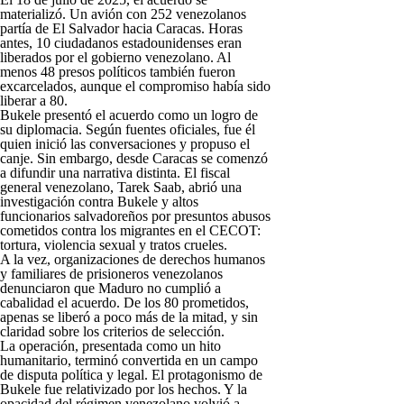
materializó. Un avión con 252 venezolanos
partía de El Salvador hacia Caracas. Horas
antes, 10 ciudadanos estadounidenses eran
liberados por el gobierno venezolano. Al
menos 48 presos políticos también fueron
excarcelados, aunque el compromiso había sido
liberar a 80.
Bukele presentó el acuerdo como un logro de
su diplomacia. Según fuentes oficiales, fue él
quien inició las conversaciones y propuso el
canje. Sin embargo, desde Caracas se comenzó
a difundir una narrativa distinta. El fiscal
general venezolano, Tarek Saab, abrió una
investigación contra Bukele y altos
funcionarios salvadoreños por presuntos abusos
cometidos contra los migrantes en el CECOT:
tortura, violencia sexual y tratos crueles.
A la vez, organizaciones de derechos humanos
y familiares de prisioneros venezolanos
denunciaron que Maduro no cumplió a
cabalidad el acuerdo. De los 80 prometidos,
apenas se liberó a poco más de la mitad, y sin
claridad sobre los criterios de selección.
La operación, presentada como un hito
humanitario, terminó convertida en un campo
de disputa política y legal. El protagonismo de
Bukele fue relativizado por los hechos. Y la
opacidad del régimen venezolano volvió a