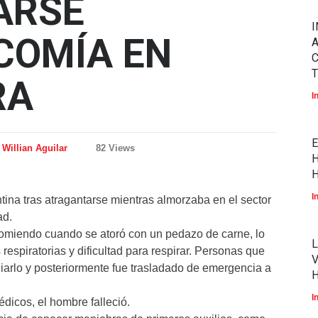
ARSE
I
COMÍA EN
A
T
RA
I
E
Willian Aguilar
82 Views
H
H
I
ina tras atragantarse mientras almorzaba en el sector
ad.
comiendo cuando se atoró con un pedazo de carne, lo
L
respiratorias y dificultad para respirar. Personas que
V
liarlo y posteriormente fue trasladado de emergencia a
I
icos, el hombre falleció.