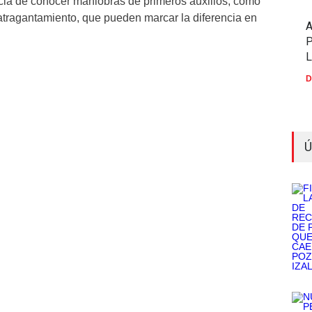
cia de conocer maniobras de primeros auxilios, como
atragantamiento, que pueden marcar la diferencia en
P
D
Ú